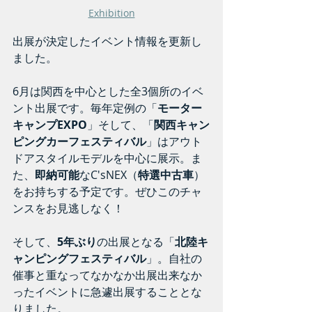
Exhibition
出展が決定したイベント情報を更新し
ました。
6月は関西を中心とした全3個所のイベ
ント出展です。毎年定例の「
モーター
キャンプEXPO
」そして、「
関西キャン
ピングカーフェスティバル
」はアウト
ドアスタイルモデルを中心に展示。ま
た、
即納可能
なC'sNEX（
特選中古車
）
をお持ちする予定です。ぜひこのチャ
ンスをお見逃しなく！
そして、
5年ぶり
の出展となる「
北陸キ
ャンピングフェスティバル
」。自社の
催事と重なってなかなか出展出来なか
ったイベントに急遽出展することとな
りました。