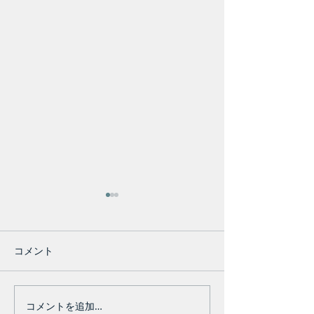
コメント
コメントを追加…
"Life Style With
Re:VANT Demo