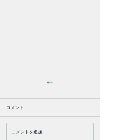
コメント
イベント出展情報 6-7月
コメントを追加…
Re:VANT Demo