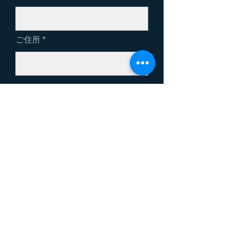
ご住所
送 信