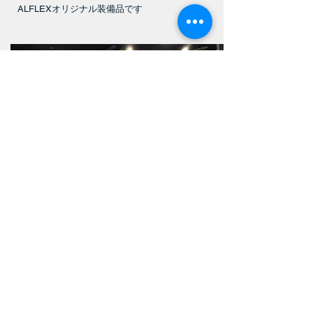
ALFLEXオリジナル装備品です
LIMITED INTERIOR（OP）
ルーフ及び壁面のブラックトリムとオフホワイ
トのレザーシートでラグジュアリーに施すセッ
トオプションです。通常はグレーの内装とブラ
ックのファブリックシートです。